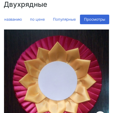
Двухрядные
Подробнее
По названию
по цене
Популярные
Просмотры